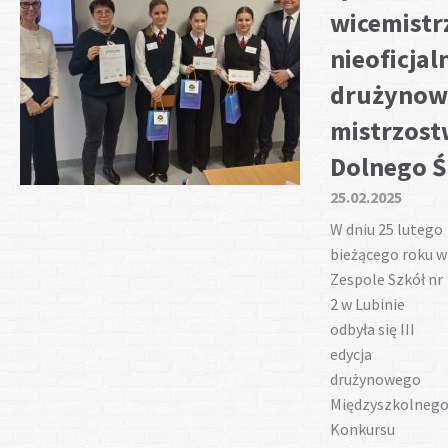
wicemist
nieoficjal
drużynow
mistrzost
Dolnego Ś
25.02.2025
W dniu 25 lutego
bieżącego roku w
Zespole Szkół nr
2 w Lubinie
odbyła się III
edycja
drużynowego
Międzyszkolneg
Konkursu