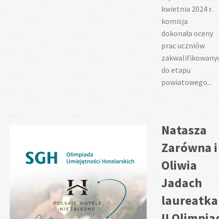
kwietnia 2024 r.
komisja
dokonała oceny
prac uczniów
zakwalifikowany
do etapu
powiatowego...
Natasza
Zarówna i
Oliwia
Jadach
laureatk
II Olimpia