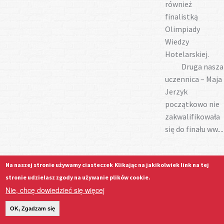
również
finalistką
Olimpiady
Wiedzy
Hotelarskiej.
Druga nasza
uczennica – Maja
Jerzyk
początkowo nie
zakwalifikowała
się do finału ww....
Na naszej stronie używamy ciasteczek
Klikając na jakikolwiek link na tej
Świętuje
stronie udzielasz zgody na używanie plików cookie.
Nie, chcę dowiedzieć się więcej
zwycięst
–awans d
OK, Zgadzam się