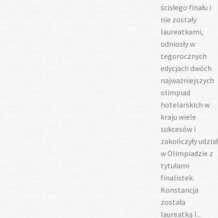
ścisłego finału i
nie zostały
laureatkami,
odniosły w
tegorocznych
edycjach dwóch
najważniejszych
olimpiad
hotelarskich w
kraju wiele
sukcesów i
zakończyły udział
w Olimpiadzie z
tytułami
finalistek.
Konstancja
została
laureatką I...