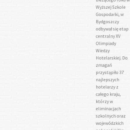
Wyższej Szkole
Gospodarki, w
Bydgoszczy
odbywał się etap
centralny XV
Olimpiady
Wiedzy
Hotelarskiej. Do
zmagań
przystąpiło 37
najlepszych
hotelarzy z
całego kraju,
którzy w
eliminacjach
szkolnych oraz
wojewódzkich