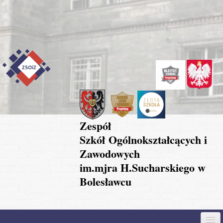
Przejdź do treści
Skip to content
Skip to navigation
Zespół
Szkół Ogólnokształcących i
Zawodowych
im.mjra H.Sucharskiego w
Bolesławcu