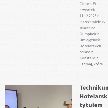
Cieluch. W
czwartek
11.12.2025 r.
jeszcze większy
sukces na
Olimpiadzie
Umiejętności
Hotelarskich
odniosła
Konstancja
Szajwaj, która...
Techniku
Hotelarski
tytułem