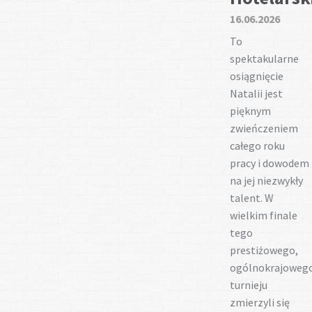
Gotuj z nami
16.06.2026
To
spektakularne
osiągnięcie
Natalii jest
pięknym
zwieńczeniem
całego roku
pracy i dowodem
na jej niezwykły
talent. W
wielkim finale
tego
prestiżowego,
ogólnokrajoweg
turnieju
zmierzyli się