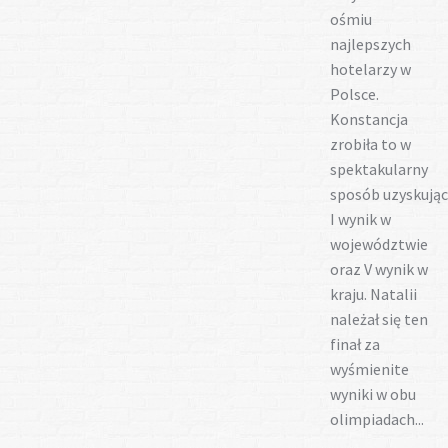
ośmiu
najlepszych
hotelarzy w
Polsce.
Konstancja
zrobiła to w
spektakularny
sposób uzyskując
I wynik w
województwie
oraz V wynik w
kraju. Natalii
należał się ten
finał za
wyśmienite
wyniki w obu
olimpiadach...