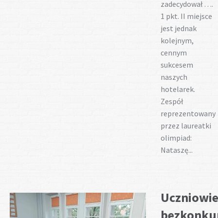
zadecydował ….
1 pkt. II miejsce
jest jednak
kolejnym,
cennym
sukcesem
naszych
hotelarek.
Zespół
reprezentowany
przez laureatki
olimpiad:
Nataszę...
Uczniowie
bezkonkur