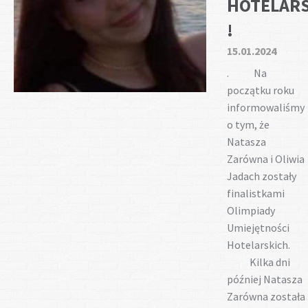
HOTELAR
!
15.01.2024
. Na
początku roku
informowaliśmy
o tym, że
Natasza
Zarówna i Oliwia
Jadach zostały
finalistkami
Olimpiady
Umiejętności
Hotelarskich.
Kilka dni
później Natasza
Zarówna została