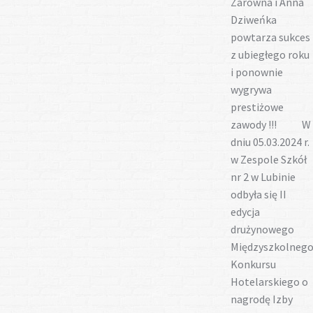
Zarówna i Anna
Dziweńka
powtarza sukces
z ubiegłego roku
i ponownie
wygrywa
prestiżowe
zawody !!! W
dniu 05.03.2024 r.
w Zespole Szkół
nr 2 w Lubinie
odbyła się II
edycja
drużynowego
Międzyszkolneg
Konkursu
Hotelarskiego o
nagrodę Izby