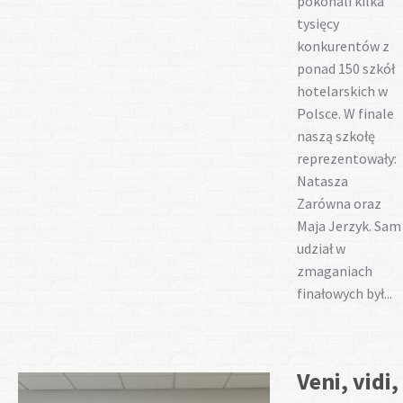
pokonali kilka
tysięcy
konkurentów z
ponad 150 szkół
hotelarskich w
Polsce. W finale
naszą szkołę
reprezentowały:
Natasza
Zarówna oraz
Maja Jerzyk. Sam
udział w
zmaganiach
finałowych był...
Veni, vidi,