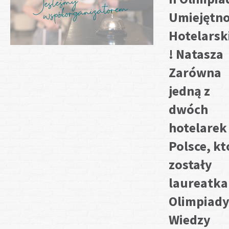
Umiejętno
Hotelarsk
! Natasza
Zarówna
jedną z
dwóch
hotelarek
Polsce, kt
zostały
laureatka
Olimpiad
Wiedzy