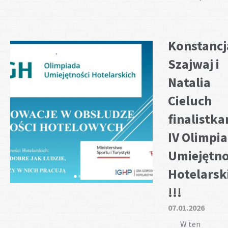
Konstancj
Szajwaj i
Natalia
Cieluch
finalistka
IV Olimpi
Umiejętno
Hotelarsk
!!!
07.01.2026
W ten