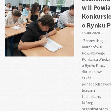
w II Pow
Konkursie
o Rynku P
15.04.2024
. Znamy listę
laureatów II
Powiatowego
Konkursu Wiedzy
o Rynku Pracy
dla uczniów
szkół
ponadpodstawo
liceum i
technikum,
którego
organizatorem