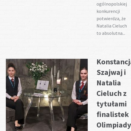
ogólnopolskiej
konkurencji
potwierdza, że
Natalia Cieluch
to absolutna...
Konstancj
Szajwaj i
Natalia
Cieluch z
tytułami
finalistek 
Olimpiad