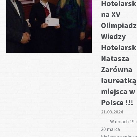
Hotelarsk
na XV
Olimpiadz
Wiedzy
Hotelarski
Natasza
Zarówna
laureatką
miejsca w
Polsce !!!
21.03.2024
W dniach 19 i
20 marca
bieżącego roku w