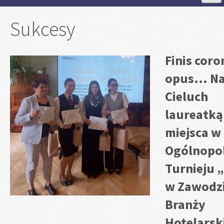
Strona Główna
Sukcesy
Aktualności
Finis coro
opus... Na
Szkoła
Cieluch
Strefa ucznia
laureatką
miejsca w 
Strefa rodzica
Ogólnopo
Turnieju 
Projekty
w Zawodz
Plan lekcji
Branży
Hotelarsk