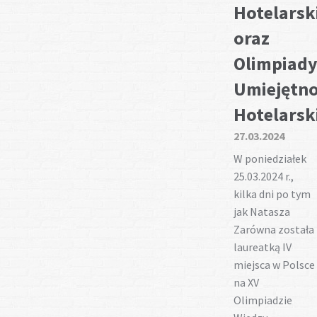
Hotelarsk
oraz
Olimpiad
Umiejętno
Hotelarsk
27.03.2024
W poniedziałek
25.03.2024 r.,
kilka dni po tym
jak Natasza
Zarówna została
laureatką IV
miejsca w Polsce
na XV
Olimpiadzie