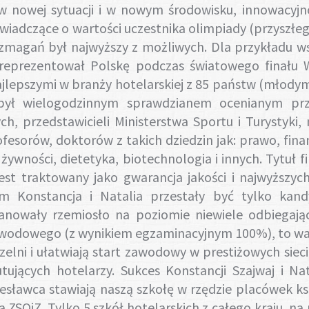
 w nowej sytuacji i w nowym środowisku, innowacyj
 świadczące o wartości uczestnika olimpiady (przyszłeg
zmagań był najwyższy z możliwych. Dla przykładu ws
 reprezentował Polskę podczas światowego finału Wo
epszymi w branży hotelarskiej z 85 państw (młodymi 
 był wielogodzinnym sprawdzianem ocenianym prz
, przedstawicieli Ministerstwa Sportu i Turystyki,
sorów, doktorów z takich dziedzin jak: prawo, finans
ywności, dietetyka, biotechnologia i innych. Tytuł fi
 jest traktowany jako gwarancja jakości i najwyższ
 Konstancja i Natalia przestały być tylko kand
owały rzemiosło na poziomie niewiele odbiegającym
awodowego (z wynikiem egzaminacyjnym 100%), to wa
zelni i ułatwiają start zawodowy w prestiżowych sie
ujących hotelarzy. Sukces Konstancji Szajwaj i Na
esławca stawiają naszą szkołę w rzędzie placówek 
la ZSOiZ. Tylko 5 szkół hotelarskich z całego kraju, 