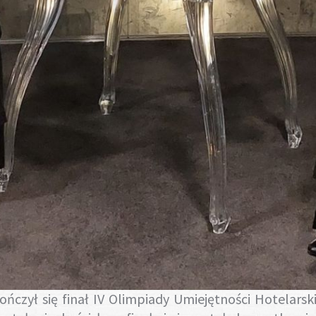
ńczył się finał IV Olimpiady Umiejętności Hotelarsk