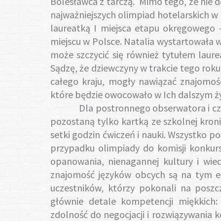
Bolesławca z tarczą. Mimo tego, że nie d
najważniejszych olimpiad hotelarskich w k
laureatką I miejsca etapu okręgowego 
miejscu w Polsce. Natalia wystartowała w
może szczycić się również tytułem laur
Sądzę, że dziewczyny w trakcie tego roku
całego kraju, mogły nawiązać znajomoś
które będzie owocowało w Ich dalszym ży
Dla postronnego obserwatora i czytelnik
pozostaną tylko kartką ze szkolnej kroni
setki godzin ćwiczeń i nauki. Wszystko 
przypadku olimpiady do komisji konkurs
opanowania, nienagannej kultury i wied
znajomość języków obcych są na tym e
uczestników, którzy pokonali na poszcz
głównie detale kompetencji miękkich:
zdolność do negocjacji i rozwiązywania k