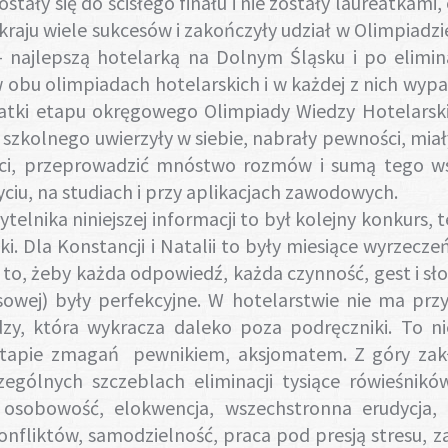
ostały się do ścisłego finału i nie zostały laureatkam
raju wiele sukcesów i zakończyły udział w Olimpiadzie
- najlepszą hotelarką na Dolnym Śląsku i po elimin
 obu olimpiadach hotelarskich i w każdej z nich wypad
eatki etapu okręgowego Olimpiady Wiedzy Hotelarskie
 szkolnego uwierzyły w siebie, nabrały pewności, mia
ci, przeprowadzić mnóstwo rozmów i sumą tego ws
ciu, na studiach i przy aplikacjach zawodowych.
a niniejszej informacji to był kolejny konkurs, tes
ki. Dla Konstancji i Natalii to były miesiące wyrzecze
po to, żeby każda odpowiedź, każda czynność, gest i 
owej) były perfekcyjne. W hotelarstwie nie ma prz
zy, która wykracza daleko poza podręczniki. To nie
tapie zmagań pewnikiem, aksjomatem. Z góry zakła
ególnych szczeblach eliminacji tysiące rówieśników
 osobowość, elokwencja, wszechstronna erudycja, 
onfliktów, samodzielność, praca pod presją stresu, 