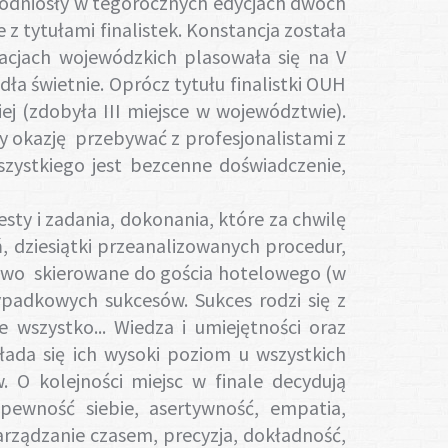
i, odniosły w tegorocznych edycjach dwóch
 z tytułami finalistek. Konstancja została
acjach wojewódzkich plasowała się na V
ła świetnie. Oprócz tytułu finalistki OUH
j (zdobyła III miejsce w województwie).
ły okazję przebywać z profesjonalistami z
zystkiego jest bezcenne doświadczenie,
ty i zadania, dokonania, które za chwilę
ń, dziesiątki przeanalizowanych procedur,
słowo skierowane do gościa hotelowego (w
ypadkowych sukcesów. Sukces rodzi się z
 wszystko... Wiedza i umiejętności oraz
da się ich wysoki poziom u wszystkich
. O kolejności miejsc w finale decydują
pewność siebie, asertywność, empatia,
zarządzanie czasem, precyzja, dokładność,