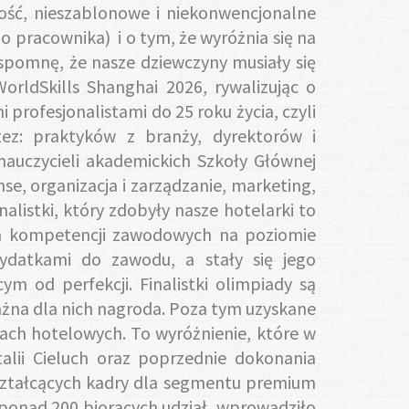
ność, nieszablonowe i niekonwencjonalne
o pracownika) i o tym, że wyróżnia się na
pomnę, że nasze dziewczyny musiały się
rldSkills Shanghai 2026, rywalizując o
profesjonalistami do 25 roku życia, czyli
ez: praktyków z branży, dyrektorów i
 nauczycieli akademickich Szkoły Głównej
e, organizacja i zarządzanie, marketing,
nalistki, który zdobyły nasze hotelarki to
ych kompetencji zawodowych na poziomie
ydatkami do zawodu, a stały się jego
 od perfekcji. Finalistki olimpiady są
żna dla nich nagroda. Poza tym uzyskane
ciach hotelowych. To wyróżnienie, które w
talii Cieluch oraz poprzednie dokonania
kształcących kadry dla segmentu premium
na ponad 200 biorących udział, wprowadziło