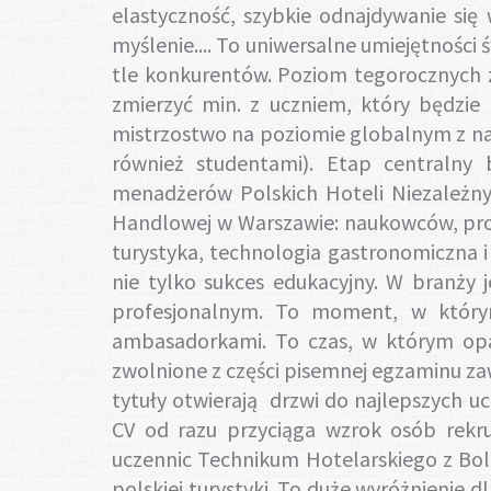
elastyczność, szybkie odnajdywanie się
myślenie.... To uniwersalne umiejętności
tle konkurentów. Poziom tegorocznych 
zmierzyć min. z uczniem, który będzie
mistrzostwo na poziomie globalnym z najl
również studentami). Etap centralny
menadżerów Polskich Hoteli Niezależnych
Handlowej w Warszawie: naukowców, profe
turystyka, technologia gastronomiczna i ż
nie tylko sukces edukacyjny. W branży
profesjonalnym. To moment, w którym
ambasadorkami. To czas, w którym opan
zwolnione z części pisemnej egzaminu z
tytuły otwierają drzwi do najlepszych uc
CV od razu przyciąga wzrok osób rekrut
uczennic Technikum Hotelarskiego z Bol
polskiej turystyki. To duże wyróżnienie d