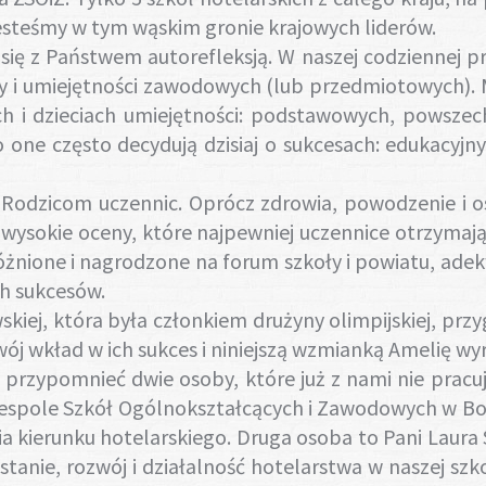
Jesteśmy w tym wąskim gronie krajowych liderów.
ię z Państwem autorefleksją. W naszej codziennej pr
 i umiejętności zawodowych (lub przedmiotowych). My
ch i dzieciach umiejętności: podstawowych, powsze
one często decydują dzisiaj o sukcesach: edukacyjn
dzicom uczennic. Oprócz zdrowia, powodzenie i osią
 wysokie oceny, które najpewniej uczennice otrzymają
żnione i nagrodzone na forum szkoły i powiatu, adek
h sukcesów.
, która była członkiem drużyny olimpijskiej, przy
wój wkład w ich sukces i niniejszą wzmianką Amelię wy
zypomnieć dwie osoby, które już z nami nie pracują 
spole Szkół Ogólnokształcących i Zawodowych w Boles
 kierunku hotelarskiego. Druga osoba to Pani Laura 
anie, rozwój i działalność hotelarstwa w naszej szk