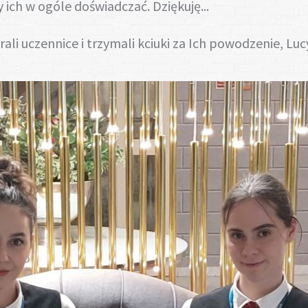
ich w ogóle doświadczać. Dziękuję...
ali uczennice i trzymali kciuki za Ich powodzenie, Lu