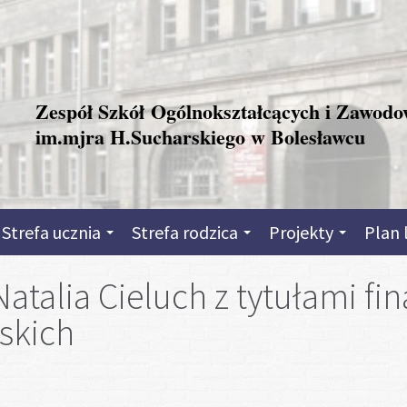
Zespół Szkół Ogólnokształcących i Zawod
im.mjra H.Sucharskiego w Bolesławcu
Strefa ucznia
Strefa rodzica
Projekty
Plan 
atalia Cieluch z tytułami fi
skich