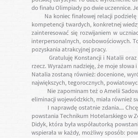
do finału Olimpiady po dwie uczennice. 
Na koniec finałowej relacji podzielę s
kompetencji twardych, konkretnej wiedzy
zainteresować się rozwijaniem w ucznia
interpersonalnych, osobowościowych. To 
pozyskania atrakcyjnej pracy.
Gratuluję Konstancji i Natalii oraz Ro
rzecz. Wyrażam nadzieję, że moje słowa i
Natalia zostaną również: docenione, wyró
największych, tegorocznych, powiatowyc
Nie zapominam też o Amelii Sadowskiej
eliminacji wojewódzkich, miała również s
I naprawdę ostatnie zdania.... Chcę pr
powstania Technikum Hotelarskiego w Ze
Didyk, która była współautorką powstania
wspierała w każdy, możliwy sposób: powst