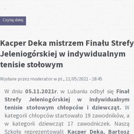
Gotuj z nami
.
Czytaj dalej
wpis Adam Rosiński brązowym medalistą I Licealiady
Młodzieży w Karate Olimpijskim
Kacper Deka mistrzem Finału Strefy
Jeleniogórskiej w indywidualnym
tenisie stołowym
Wysłane przez
moderator
w pt., 11/05/2021 - 18:45
W dniu
05.11.2021r
. w Lubaniu odbył się
Finał
Strefy Jeleniogórskiej
w indywidualnym
tenisie stołowym chłopców i dziewcząt.
W
kategorii chłopców startowało 19 zawodników, a
w kategorii dziewcząt 17 zawodniczek. Naszą
Szkołę reprezentowali:
Kacper Deka, Bartosz