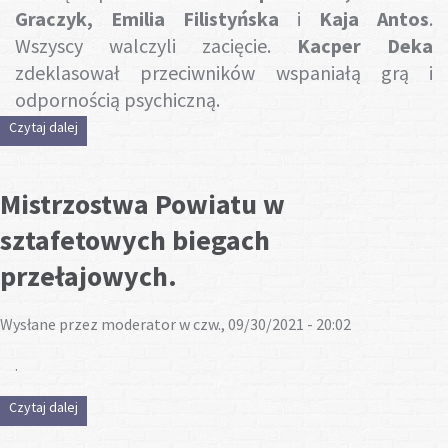
Graczyk, Emilia Filistyńska
i
Kaja Antos
.
Wszyscy walczyli zacięcie.
Kacper Deka
zdeklasował przeciwników wspaniałą grą i
odpornością psychiczną.
Czytaj dalej
wpis Kacper Deka mistrzem Finału Strefy Jeleniogórskiej w
indywidualnym tenisie stołowym
Mistrzostwa Powiatu w
sztafetowych biegach
przełajowych.
Wysłane przez
moderator
w czw., 09/30/2021 - 20:02
.
Czytaj dalej
wpis Mistrzostwa Powiatu w sztafetowych biegach
przełajowych.