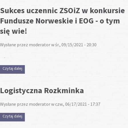
Sukces uczennic ZSOiZ w konkursie
Fundusze Norweskie i EOG - o tym
się wie!
Wysłane przez
moderator
w śr., 09/15/2021 - 20:30
.
Czytaj dalej
wpis Sukces uczennic ZSOiZ w konkursie Fundusze
Norweskie i EOG - o tym się wie!
Logistyczna Rozkminka
Wysłane przez
moderator
w czw., 06/17/2021 - 17:37
Czytaj dalej
wpis Logistyczna Rozkminka