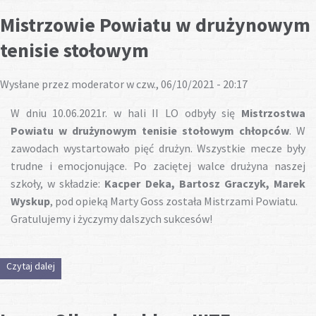
Mistrzowie Powiatu w drużynowym
tenisie stołowym
Wysłane przez
moderator
w czw., 06/10/2021 - 20:17
W dniu 10.06.2021r. w hali II LO odbyły się
Mistrzostwa
Powiatu w drużynowym tenisie
stołowym chłopców
. W
zawodach wystartowało pięć drużyn. Wszystkie mecze były
trudne i emocjonujące. Po zaciętej walce drużyna naszej
szkoły, w składzie:
Kacper Deka, Bartosz Graczyk, Marek
Wyskup
, pod opieką Marty Goss została Mistrzami Powiatu.
Gratulujemy i życzymy dalszych sukcesów!
Czytaj dalej
wpis Mistrzowie Powiatu w drużynowym tenisie stołowym