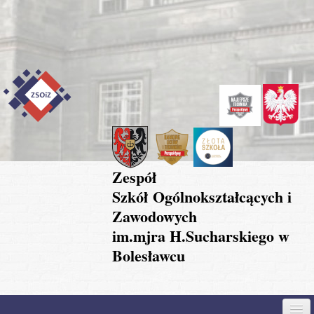
Przejdź do treści
Skip to content
Skip to navigation
Zespół
Szkół Ogólnokształcących i
Zawodowych
im.mjra H.Sucharskiego w
Bolesławcu