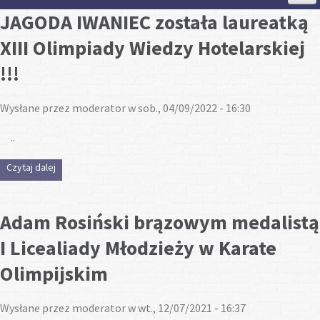
JAGODA IWANIEC została laureatką
Strona Główna
XIII Olimpiady Wiedzy Hotelarskiej
Aktualności
!!!
Wysłane przez
moderator
w sob., 04/09/2022 - 16:30
Szkoła
..
Strefa ucznia
Czytaj dalej
wpis JAGODA IWANIEC została laureatką XIII Olimpiady Wiedzy
Hotelarskiej !!!
Strefa rodzica
Adam Rosiński brązowym medalistą
Projekty
I Licealiady Młodzieży w Karate
Olimpijskim
Plan lekcji
Wysłane przez
moderator
w wt., 12/07/2021 - 16:37