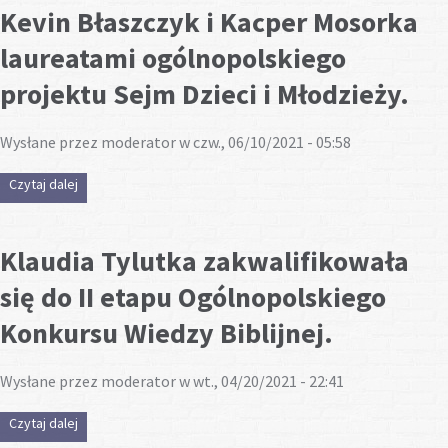
Kevin Błaszczyk i Kacper Mosorka
laureatami ogólnopolskiego
projektu Sejm Dzieci i Młodzieży.
Wysłane przez
moderator
w czw., 06/10/2021 - 05:58
Czytaj dalej
wpis Kevin Błaszczyk i Kacper Mosorka laureatami
ogólnopolskiego projektu Sejm Dzieci i Młodzieży.
Klaudia Tylutka zakwalifikowała
się do II etapu Ogólnopolskiego
Konkursu Wiedzy Biblijnej.
Wysłane przez
moderator
w wt., 04/20/2021 - 22:41
Czytaj dalej
wpis Klaudia Tylutka zakwalifikowała się do II etapu
Ogólnopolskiego Konkursu Wiedzy Biblijnej.