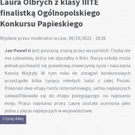
Laura Olbrych z klasy IIITE
finalistką Ogólnopolskiego
Konkursu Papieskiego
Wysłane przez
moderator
w czw., 06/10/2021 - 18:26
Jan Paweł II
jest postacią znaną przez wszystkich. Chyba nie
ma człowieka, który nie słyszałby o Nim. Nasza szkoła może
jednak pochwalić się prawdziwą znawczynią życia i nauczania
Karola Wojtyły. W tym roku do zmagań konkursowych
przystąpiło kilka tysięcy młodych ludzi z całej Polski.
Pokonali dwa etapy testu internetowego, setka najlepszych
zakwalifikowała się do etapu polegającego na napisaniu
eseju. Praca napisana przez Laurę została oceniona jako
jedna z pięciu najlepszych w województwie.
Czytaj dalej
wpis Laura Olbrych z klasy IIITE finalistką Ogólnopolskiego
Konkursu Papieskiego