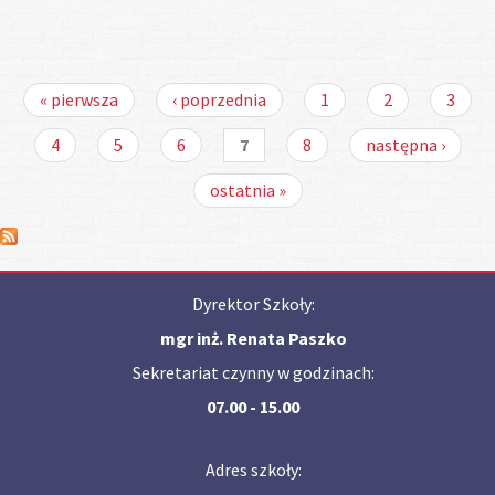
Strony
« pierwsza
‹ poprzednia
1
2
3
4
5
6
7
8
następna ›
ostatnia »
Dyrektor Szkoły:
mgr inż. Renata Paszko
Sekretariat czynny w godzinach:
07.00 - 15.00
Adres szkoły: